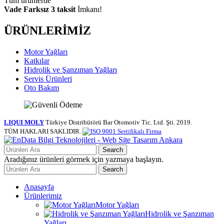
Tüm ürünlerde
Vade Farksız 3 taksit
İmkanı!
ÜRÜNLERİMİZ
Motor Yağları
Katkılar
Hidrolik ve Şanzıman Yağları
Servis Ürünleri
Oto Bakım
LIQUI MOLY
Türkiye Distribütörü Bar Otomotiv Tic. Ltd. Şti.
2019.
TÜM HAKLARI SAKLIDIR.
Search
Aradığınız ürünleri görmek için yazmaya başlayın.
Search
Anasayfa
Ürünlerimiz
Motor Yağları
Hidrolik ve Şanzıman
Yağları