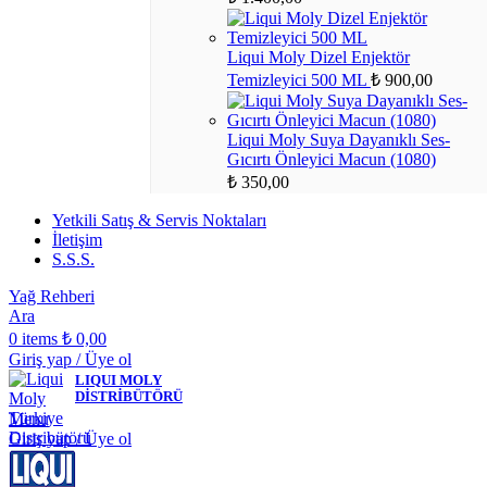
Liqui Moly Dizel Enjektör
Temizleyici 500 ML
₺
900,00
Liqui Moly Suya Dayanıklı Ses-
Gıcırtı Önleyici Macun (1080)
₺
350,00
Yetkili Satış & Servis Noktaları
İletişim
S.S.S.
Yağ Rehberi
Ara
0
items
₺
0,00
Giriş yap / Üye ol
LIQUI MOLY
DİSTRİBÜTÖRÜ
Menu
Giriş yap / Üye ol