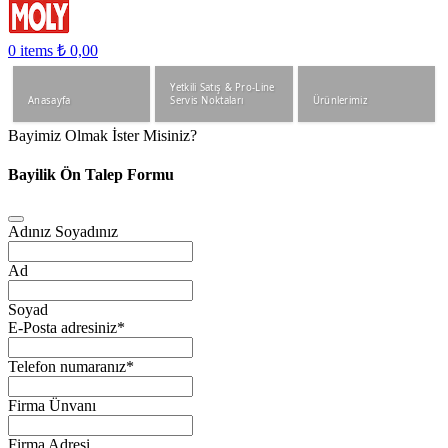
0
items
₺
0,00
Yetkili Satış & Pro-Line
Anasayfa
Servis Noktaları
Ürünlerimiz
Bayimiz Olmak İster Misiniz?
Bayilik Ön Talep Formu
Adınız Soyadınız
Ad
Soyad
E-Posta adresiniz
*
Telefon numaranız
*
Firma Ünvanı
Firma Adresi