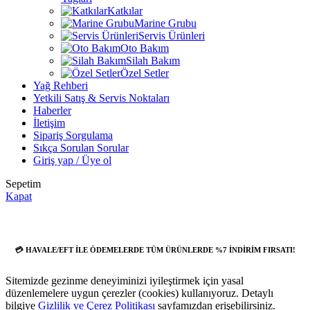
Katkılar
Marine Grubu
Servis Ürünleri
Oto Bakım
Silah Bakım
Özel Setler
Yağ Rehberi
Yetkili Satış & Servis Noktaları
Haberler
İletişim
Sipariş Sorgulama
Sıkça Sorulan Sorular
Giriş yap / Üye ol
Sepetim
Kapat
💳 HAVALE/EFT İLE ÖDEMELERDE TÜM ÜRÜNLERDE %7 İNDİRİM FIRSATI!
Sitemizde gezinme deneyiminizi iyileştirmek için yasal
düzenlemelere uygun çerezler (cookies) kullanıyoruz. Detaylı
bilgiye
Gizlilik ve Çerez Politikası
sayfamızdan erişebilirsiniz.