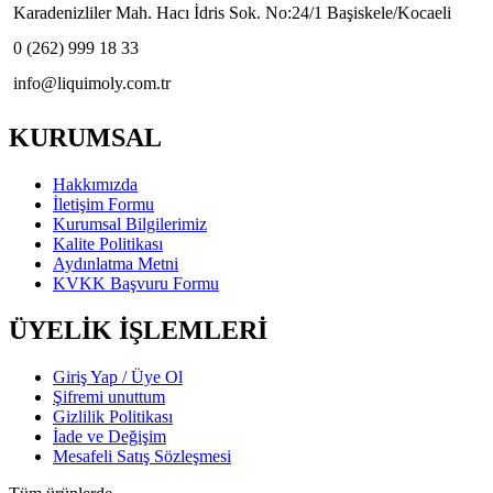
Karadenizliler Mah. Hacı İdris Sok. No:24/1 Başiskele/Kocaeli
0 (262) 999 18 33
info@liquimoly.com.tr
KURUMSAL
Hakkımızda
İletişim Formu
Kurumsal Bilgilerimiz
Kalite Politikası
Aydınlatma Metni
KVKK Başvuru Formu
ÜYELİK İŞLEMLERİ
Giriş Yap / Üye Ol
Şifremi unuttum
Gizlilik Politikası
İade ve Değişim
Mesafeli Satış Sözleşmesi