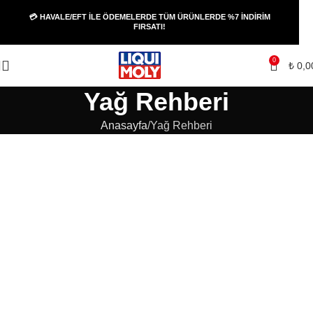
💳 HAVALE/EFT İLE ÖDEMELERDE TÜM ÜRÜNLERDE %7 İNDİRİM
FIRSATI!
0
₺
0,0
Yağ Rehberi
Anasayfa
Yağ Rehberi
Hangi motor yağı?
Hangi şanzıman yağı?
Liqui Moly Yağ Rehberi
0W-30
5W-30
10W-40