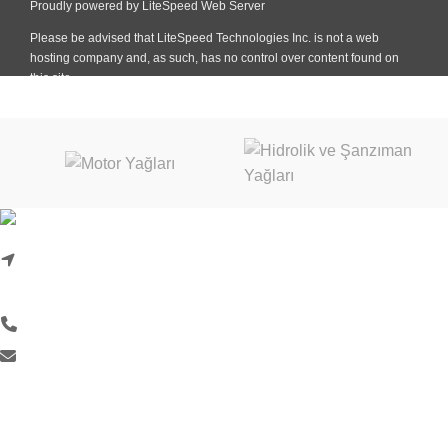
Karadenizliler Mah. Hacı İdris Sok. No:24/1
Başiskele/Kocaeli
0 (262) 999 18 33
info@liquimoly.com.tr
KURUMSAL
Hakkımızda