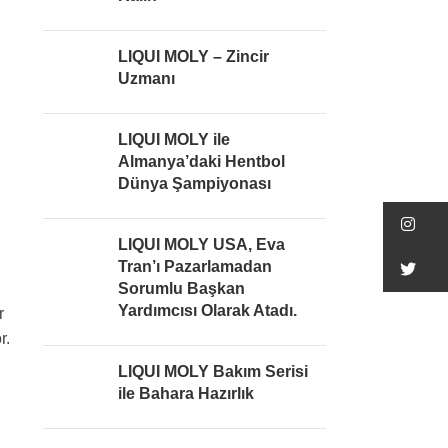
LIQUI MOLY – Zincir
Uzmanı
LIQUI MOLY ile
Almanya’daki Hentbol
Dünya Şampiyonası
In
LIQUI MOLY USA, Eva
Tran’ı Pazarlamadan
Tw
Sorumlu Başkan
Yardımcısı Olarak Atadı.
r
r.
LIQUI MOLY Bakım Serisi
ile Bahara Hazırlık