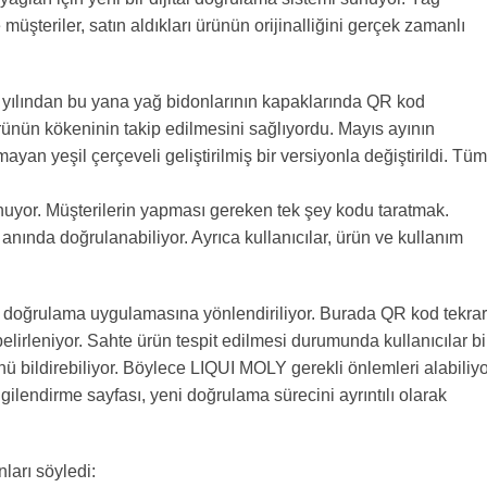
şteriler, satın aldıkları ürünün orijinalliğini gerçek zamanlı
3 yılından bu yana yağ bidonlarının kapaklarında QR kod
rünün kökeninin takip edilmesini sağlıyordu. Mayıs ayının
n yeşil çerçeveli geliştirilmiş bir versiyonla değiştirildi. Tüm
nuyor. Müşterilerin yapması gereken tek şey kodu taratmak.
anında doğrulanabiliyor. Ayrıca kullanıcılar, ürün ve kullanım
nıcı doğrulama uygulamasına yönlendiriliyor. Burada QR kod tekrar
elirleniyor. Sahte ürün tespit edilmesi durumunda kullanıcılar bi
ünü bildirebiliyor. Böylece LIQUI MOLY gerekli önlemleri alabiliyo
gilendirme sayfası, yeni doğrulama sürecini ayrıntılı olarak
ları söyledi: