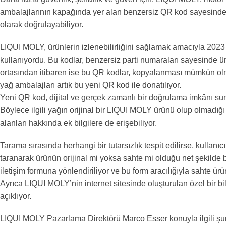
ambalajlarının kapağında yer alan benzersiz QR kod sayesinde mü
olarak doğrulayabiliyor.
LIQUI MOLY, ürünlerin izlenebilirliğini sağlamak amacıyla 202
kullanıyordu. Bu kodlar, benzersiz parti numaraları sayesinde ü
ortasından itibaren ise bu QR kodlar, kopyalanması mümkün olmaya
yağ ambalajları artık bu yeni QR kod ile donatılıyor.
Yeni QR kod, dijital ve gerçek zamanlı bir doğrulama imkânı su
Böylece ilgili yağın orijinal bir LIQUI MOLY ürünü olup olmadığı 
alanları hakkında ek bilgilere de erişebiliyor.
Tarama sırasında herhangi bir tutarsızlık tespit edilirse, kulla
taranarak ürünün orijinal mi yoksa sahte mi olduğu net şekilde b
iletişim formuna yönlendiriliyor ve bu form aracılığıyla sahte ür
Ayrıca LIQUI MOLY’nin internet sitesinde oluşturulan özel bir bil
açıklıyor.
LIQUI MOLY Pazarlama Direktörü Marco Esser konuyla ilgili şun