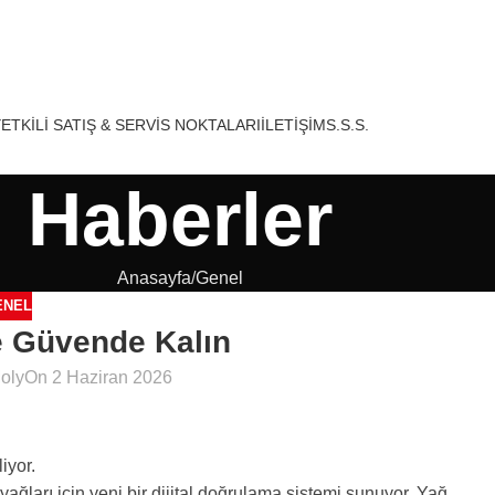
ETKILI SATIŞ & SERVIS NOKTALARI
İLETIŞIM
S.S.S.
Haberler
Anasayfa
Genel
ENEL
e Güvende Kalın
Moly
On 2 Haziran 2026
iyor.
ağları için yeni bir dijital doğrulama sistemi sunuyor. Yağ