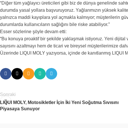
“Diğer tüm yağlayıcı üreticileri gibi biz de dünya genelinde sah
durumda yasal yollara başvuruyoruz. Yağlarımızın yüksek kalitesi
yalnızca maddi kayıplara yol açmakla kalmıyor; müşterilerin güv
durumlarda kullanıcıların sağlığını bile riske atabiliyor.”
Esser sözlerine şöyle devam etti:
“Bu konuya proaktif bir şekilde yaklaşmak istiyoruz. Yeni dijit
sayısını azaltmayı hem de ticari ve bireysel müşterilerimize da
Üzerinde LIQUI MOLY yazıyorsa, içinde de kanıtlanmış LIQUI MO
Sonraki
LIQUI MOLY, Motosikletler İçin İki Yeni Soğutma Sıvısını
Piyasaya Sunuyor