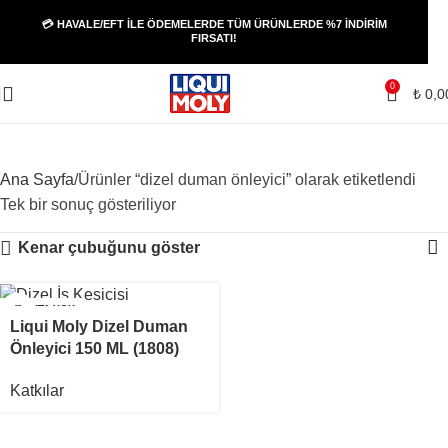
💳 HAVALE/EFT İLE ÖDEMELERDE TÜM ÜRÜNLERDE %7 İNDİRİM
FIRSATI!
0
₺
0,0
dizel duman önleyici
Ana Sayfa
Ürünler “dizel duman önleyici” olarak etiketlendi
Tek bir sonuç gösteriliyor
Kenar çubuğunu göster
STOKTA YOK
Liqui Moly Dizel Duman
Önleyici 150 ML (1808)
Katkılar