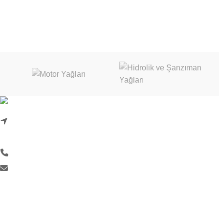
Karadenizliler Mah. Hacı İdris Sok. No:24/1
Başiskele/Kocaeli
0 (262) 999 18 33
info@liquimoly.com.tr
KURUMSAL
Hakkımızda