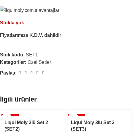
Stokta yok
Fiyatlarımıza K.D.V. dahildir
Stok kodu:
SET1
Kategoriler:
Özel Setler
Paylaş:
İlgili ürünler
İNDIRIM
İNDIRIM
Liqui Moly 3lü Set 2
Liqui Moly 3lü Set 3
STOKTA YOK
(SET2)
(SET3)