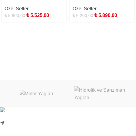
Özel Setler
Özel Setler
₺
5.525,00
₺
5.890,00
₺
5.800,00
₺
6.200,00
Karadenizliler Mah. Hacı İdris Sok. No:24/1
Başiskele/Kocaeli