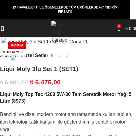
💳 HAVALE/EFT İLE ÖDEMELERDE TÜM ÜRÜNLERDE %7 İNDİRİM
FIRSATI!
0
₺
0,0
Büyüt
İNDIRIM
STOKTA YOK
Ana Sayfa
Özel Setler
Liqui Moly 3lü Set 1 (SET1)
₺
6.475,00
₺
6.800,00
Liqui Moly Top Tec 4200 5W-30 Tam Sentetik Motor Yağı 5
Litre (8973)
Benzinli ve dizel modern motorların tamamında kullanılabilen,
ileri teknoloji katık karışımı ile güçlendirilmiş sentetik motor
yağı.