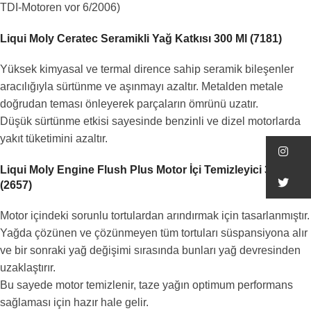
TDI-Motoren vor 6/2006)
Liqui Moly Ceratec Seramikli Yağ Katkısı 300 Ml (7181)
Yüksek kimyasal ve termal dirence sahip seramik bileşenler
aracılığıyla sürtünme ve aşınmayı azaltır. Metalden metale
doğrudan teması önleyerek parçaların ömrünü uzatır.
Düşük sürtünme etkisi sayesinde benzinli ve dizel motorlarda
yakıt tüketimini azaltır.
In
Liqui Moly Engine Flush Plus Motor İçi Temizleyici 300Ml
Tw
(2657)
Motor içindeki sorunlu tortulardan arındırmak için tasarlanmıştır.
Yağda çözünen ve çözünmeyen tüm tortuları süspansiyona alır
ve bir sonraki yağ değişimi sırasında bunları yağ devresinden
uzaklaştırır.
Bu sayede motor temizlenir, taze yağın optimum performans
sağlaması için hazır hale gelir.