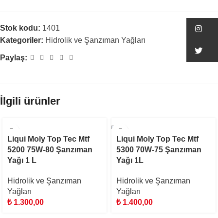
Stok kodu:
1401
In
Kategoriler:
Hidrolik ve Şanzıman Yağları
Tw
Paylaş:
İlgili ürünler
STOKTA YOK
Liqui Moly Top Tec Mtf
Liqui Moly Top Tec Mtf
5200 75W-80 Şanzıman
5300 70W-75 Şanzıman
Yağı 1 L
Yağı 1L
Hidrolik ve Şanzıman
Hidrolik ve Şanzıman
Yağları
Yağları
₺
1.300,00
₺
1.400,00