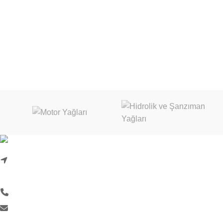
Karadenizliler Mah. Hacı İdris Sok. No:24/1
Başiskele/Kocaeli
0 (262) 999 18 33
info@liquimoly.com.tr