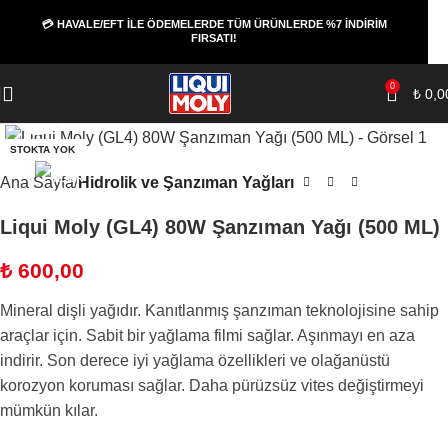
💳 HAVALE/EFT İLE ÖDEMELERDE TÜM ÜRÜNLERDE %7 İNDİRİM
FIRSATI!
0
₺
0,0
Büyüt
STOKTA YOK
Ana Sayfa
Hidrolik ve Şanzıman Yağları
Liqui Moly (GL4) 80W Şanzıman Yağı (500 ML)
₺
600,00
Mineral dişli yağıdır. Kanıtlanmış şanzıman teknolojisine sahip
araçlar için. Sabit bir yağlama filmi sağlar. Aşınmayı en aza
indirir. Son derece iyi yağlama özellikleri ve olağanüstü
korozyon koruması sağlar. Daha pürüzsüz vites değiştirmeyi
mümkün kılar.