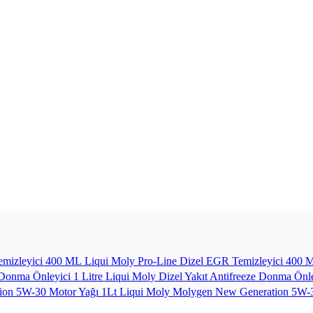
Liqui Moly Pro-Line Dizel EGR Temizleyici 400
Liqui Moly Dizel Yakıt Antifreeze Donma Önle
Liqui Moly Molygen New Generation 5W-