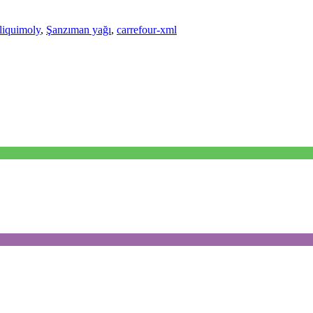
liquimoly
,
Şanzıman yağı
,
carrefour-xml