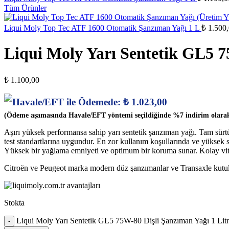
Tüm Ürünler
Liqui Moly Top Tec ATF 1600 Otomatik Şanzıman Yağı 1 L
₺
1.500,
Liqui Moly Yarı Sentetik GL5 7
₺
1.100,00
Havale/EFT ile Ödemede:
₺
1.023,00
(Ödeme aşamasında Havale/EFT yöntemi seçildiğinde %7 indirim olarak
Aşırı yüksek performansa sahip yarı sentetik şanzıman yağı. Tam sürtü
test standartlarına uygundur. En zor kullanım koşullarında ve yüksek sı
Yüksek bir yağlama emniyeti ve optimum bir koruma sunar. Kolay vite
Citroën ve Peugeot marka modern düz şanzımanlar ve Transaxle kutuları 
Stokta
Liqui Moly Yarı Sentetik GL5 75W-80 Dişli Şanzıman Yağı 1 Litr