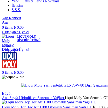
Yetkili Satış & Servis Noktaları
İletişim
S.S.S.
Yağ Rehberi
Ara
0
items
₺
0,00
Giriş yap / Üye ol
LIQUI MOLY
DİSTRİBÜTÖRÜ
Menu
Giriş yap / Üye ol
0
items
₺
0,00
Büyüt
Ana Sayfa
Hidrolik ve Şanzıman Yağları
Liqui Moly Yarı Sentetik G
Liqui Moly Top Tec Atf 1100 Otomatik Şanzıman Yağı 1 L
₺
1.100,0