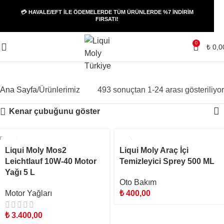
💳 HAVALE/EFT İLE ÖDEMELERDE TÜM ÜRÜNLERDE %7 İNDİRİM
FIRSATI!
0
₺
0,0
Ürünlerimiz
Ana Sayfa
Ürünlerimiz
493 sonuçtan 1-24 arası gösteriliyor
Kenar çubuğunu göster
Liqui Moly Mos2
Liqui Moly Araç İçi
Leichtlauf 10W-40 Motor
Temizleyici Sprey 500 ML
Yağı 5 L
Oto Bakım
Motor Yağları
₺
400,00
₺
3.400,00