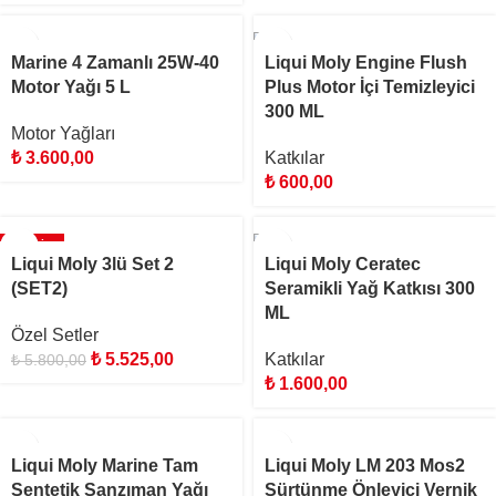
Marine 4 Zamanlı 25W-40
Liqui Moly Engine Flush
Motor Yağı 5 L
Plus Motor İçi Temizleyici
300 ML
Motor Yağları
₺
3.600,00
Katkılar
₺
600,00
İNDIRIM
Liqui Moly 3lü Set 2
Liqui Moly Ceratec
(SET2)
Seramikli Yağ Katkısı 300
ML
Özel Setler
₺
5.525,00
Katkılar
₺
5.800,00
₺
1.600,00
Liqui Moly Marine Tam
Liqui Moly LM 203 Mos2
Sentetik Şanzıman Yağı
Sürtünme Önleyici Vernik