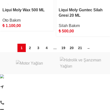
Liqui Moly Wax 500 ML
Liqui Moly Guntec Silah
Gresi 20 ML
Oto Bakım
₺
1.100,00
Silah Bakım
₺
500,00
1
2
3
4
…
19
20
21
→
Karadenizliler Mah. Hacı İdris Sok. No:24/1
Başiskele/Kocaeli
0 (262) 999 18 33