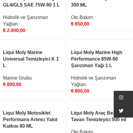
GL4/GL5 SAE 75W-90 1 L
300 ML
Hidrolik ve Şanzıman
Oto Bakım
Yağları
₺
850,00
₺
2.000,00
Liqui Moly Marine
Liqui Moly Marine High
Universal Temizleyici K 1
Performance 85W-90
L
Şanzıman Yağı 1 L
Marine Grubu
Hidrolik ve Şanzıman
₺
800,00
Yağları
₺
800,00
In
Tw
Liqui Moly Motosiklet
Liqui Moly Araç Bez-
Performans Artırıcı Yakıt
Tavan Temizleyici 500 ml
Katkısı 80 ML
Oto Bakım