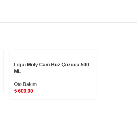
STOKTA YOK
STOKTA YOK
Liqui Moly Cam Buz Çözücü 500
ML
Oto Bakım
₺
600,00