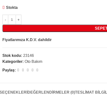
Stokta
SEPET
Fiyatlarımıza K.D.V. dahildir
Stok kodu:
23146
Kategoriler:
Oto Bakım
Paylaş:
 SEÇENEKLERI
DEĞERLENDIRMELER (0)
TESLİMAT BİLGİ