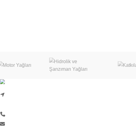
KURUMSAL
Karadenizliler Mah. Hacı İdris Sok.
Hakkımızda
İletişim Formu
No:24/1 Başiskele/Kocaeli
Kurumsal Bilgileri
0 (262) 999 18 33
Kalite Politikası
info@liquimoly.com.tr
Aydınlatma Metni
KVKK Başvuru Fo