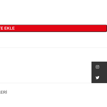
E EKLE
In
Tw
LERİ