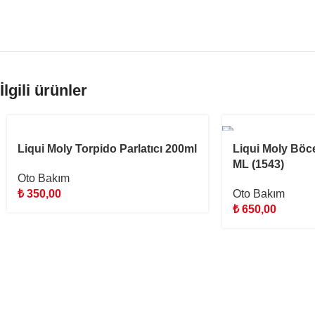
İlgili ürünler
STOKTA YOK
Liqui Moly Torpido Parlatıcı 200ml
Liqui Moly Böce
ML (1543)
Oto Bakım
₺
350,00
Oto Bakım
₺
650,00