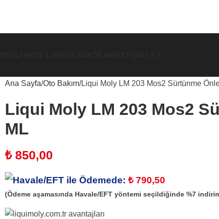
ETKILI SATIŞ & SERVIS NOKTALARI
İLETIŞIM
S.S.S.
Ana Sayfa
Oto Bakım
Liqui Moly LM 203 Mos2 Sürtünme Önle
Liqui Moly LM 203 Mos2 Sü
ML
₺
850,00
Havale/EFT ile Ödemede:
₺
790,50
(Ödeme aşamasında Havale/EFT yöntemi seçildiğinde %7 indirim 