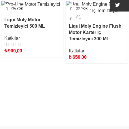
Tw
STOKTA YOK
STOKTA YOK
Liqui Moly Motor
Temizleyici 500 ML
Liqui Moly Engine Flush
Motor Karter İç
Katkılar
Temizleyici 300 ML
₺
900,00
Katkılar
₺
650,00