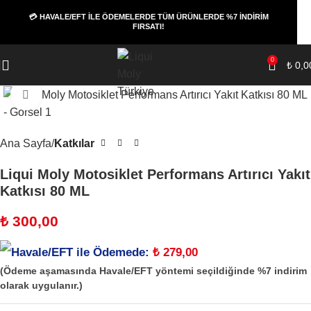
💳 HAVALE/EFT İLE ÖDEMELERDE TÜM ÜRÜNLERDE %7 İNDİRİM
FIRSATI!
0
₺
0,0
Büyüt
Ana Sayfa
Katkılar
Liqui Moly Motosiklet Performans Artırıcı Yakıt
Katkısı 80 ML
₺
300,00
Havale/EFT ile Ödemede:
₺
279,00
(Ödeme aşamasında Havale/EFT yöntemi seçildiğinde %7 indirim
olarak uygulanır.)