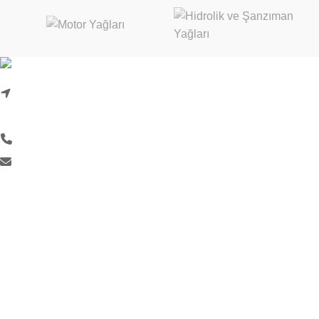
Karadenizliler Mah. Hacı İdris Sok. No:24/1
Başiskele/Kocaeli
0 (262) 999 18 33
info@liquimoly.com.tr
KURUMSAL
Hakkımızda
İletişim Formu
Kurumsal Bilgilerimiz
Kalite Politikası
Aydınlatma Metni
KVKK Başvuru Formu