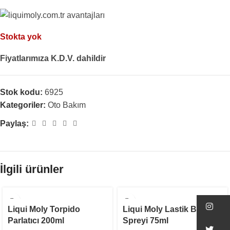
Stokta yok
Fiyatlarımıza K.D.V. dahildir
Stok kodu:
6925
Kategoriler:
Oto Bakım
Paylaş:
İlgili ürünler
STOKTA YOK
STOKTA YOK
In
Liqui Moly Torpido
Liqui Moly Lastik Bakım
Parlatıcı 200ml
Spreyi 75ml
Tw