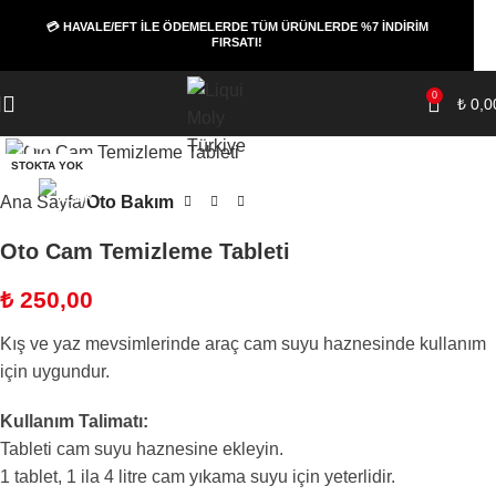
💳 HAVALE/EFT İLE ÖDEMELERDE TÜM ÜRÜNLERDE %7 İNDİRİM
FIRSATI!
0
₺
0,0
Büyüt
STOKTA YOK
Ana Sayfa
Oto Bakım
Oto Cam Temizleme Tableti
₺
250,00
Kış ve yaz mevsimlerinde araç cam suyu haznesinde kullanım
için uygundur.
Kullanım Talimatı:
Tableti cam suyu haznesine ekleyin.
1 tablet, 1 ila 4 litre cam yıkama suyu için yeterlidir.