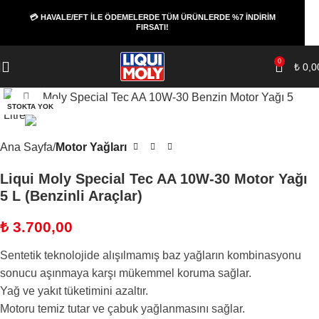
💳 HAVALE/EFT İLE ÖDEMELERDE TÜM ÜRÜNLERDE %7 İNDİRİM
FIRSATI!
0
₺
0,0
Büyüt
STOKTA YOK
Ana Sayfa
Motor Yağları
Liqui Moly Special Tec AA 10W-30 Motor Yağı
5 L (Benzinli Araçlar)
₺
3.700,00
Sentetik teknolojide alışılmamış baz yağların kombinasyonu
sonucu aşınmaya karşı mükemmel koruma sağlar.
Yağ ve yakıt tüketimini azaltır.
Motoru temiz tutar ve çabuk yağlanmasını sağlar.