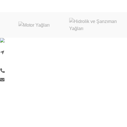
Karadenizliler Mah. Hacı İdris Sok. No:24/1
Başiskele/Kocaeli
0 (262) 999 18 33
info@liquimoly.com.tr
KURUMSAL
Hakkımızda
İletişim Formu
Kurumsal Bilgilerimiz
Kalite Politikası