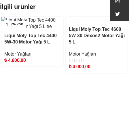
In
İlgili ürünler
Tw
STOKTA YOK
STOKTA YOK
Liqui Moly Top Tec 4600
Liqui Moly Top Tec 4400
5W-30 Dexos2 Motor Yağı
5W-30 Motor Yağı 5 L
5 L
Motor Yağları
Motor Yağları
₺
4.600,00
₺
4.000,00