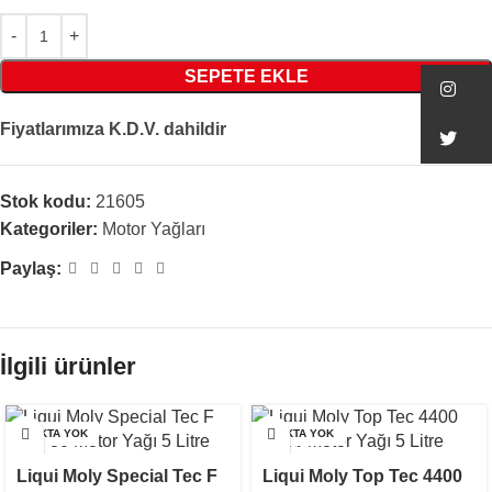
SEPETE EKLE
In
Fiyatlarımıza K.D.V. dahildir
Tw
Stok kodu:
21605
Kategoriler:
Motor Yağları
Paylaş:
İlgili ürünler
STOKTA YOK
STOKTA YOK
Liqui Moly Special Tec F
Liqui Moly Top Tec 4400