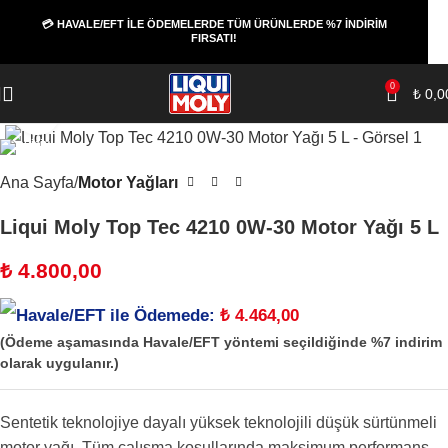
💳 HAVALE/EFT İLE ÖDEMELERDE TÜM ÜRÜNLERDE %7 İNDİRİM
FIRSATI!
0
₺
0,0
Büyüt
Ana Sayfa
Motor Yağları
Liqui Moly Top Tec 4210 0W-30 Motor Yağı 5 L
₺
4.800,00
Havale/EFT ile Ödemede:
₺
4.464,00
(Ödeme aşamasında Havale/EFT yöntemi seçildiğinde %7 indirim
olarak uygulanır.)
Sentetik teknolojiye dayalı yüksek teknolojili düşük sürtünmeli
motor yağı. Tüm çalışma koşullarında maksimum performans,