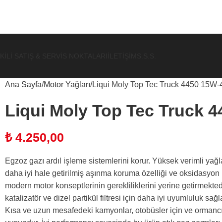
KILI SATIŞ & SERVIS NOKTALARI
İLETIŞIM
S.S.S.
Ana Sayfa
Motor Yağları
Liqui Moly Top Tec Truck 4450 15W-
Liqui Moly Top Tec Truck 4
₺
4.250,00
Egzoz gazı ardıl işleme sistemlerini korur. Yüksek verimli yağl
daha iyi hale getirilmiş aşınma koruma özelliği ve oksidasy
modern motor konseptlerinin gerekliliklerini yerine getirmektedi
katalizatör ve dizel partikül filtresi için daha iyi uyumluluk sağl
Kısa ve uzun mesafedeki kamyonlar, otobüsler için ve ormancılı