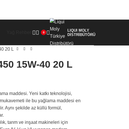
LIQUI MOLY
Yağ Rehberi
0
DİSTRİBÜTÖRÜ
40 20 L
450 15W-40 20 L
ama maddesi. Yeni katkı teknolojisi,
on mukavemeti ile bu yağlama maddesi en
r. Aynı şekilde az küllü formül,
ar.
k, tarım ve inşaat makineleri için