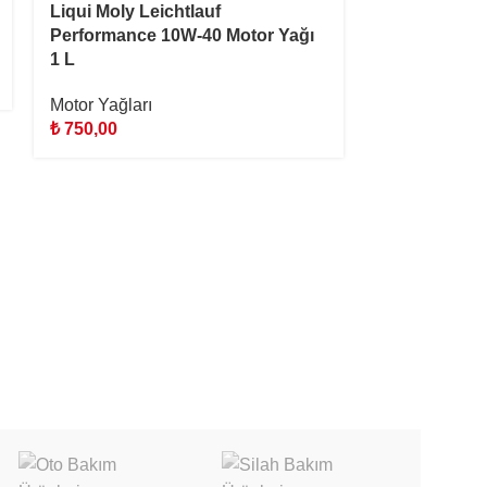
Liqui Moly Leichtlauf
Performance 10W-40 Motor Yağı
1 L
Motor Yağları
₺
750,00
Liqui Moly T
Motor Yağı 5
Motor Yağları
₺
4.500,00