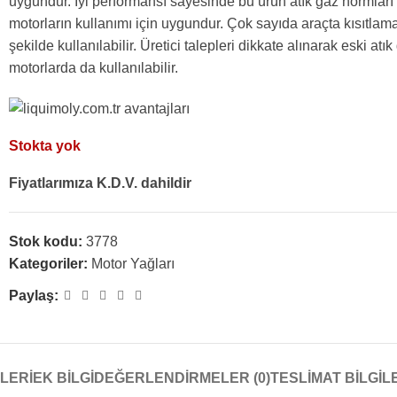
uygundur. İyi performansı sayesinde bu ürün atık gaz normları
motorların kullanımı için uygundur. Çok sayıda araçta kısıtla
şekilde kullanılabilir. Üretici talepleri dikkate alınarak eski atı
motorlarda da kullanılabilir.
Stokta yok
Fiyatlarımıza K.D.V. dahildir
Stok kodu:
3778
Kategoriler:
Motor Yağları
Paylaş:
LERI
EK BILGI
DEĞERLENDIRMELER (0)
TESLİMAT BİLGİL