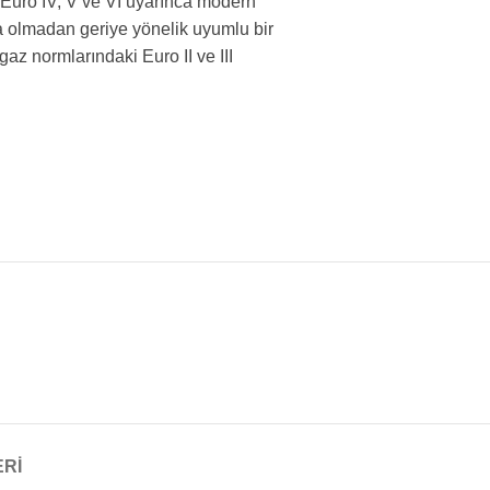
 Euro IV, V ve VI uyarınca modern
ma olmadan geriye yönelik uyumlu bir
k gaz normlarındaki Euro II ve III
ERİ