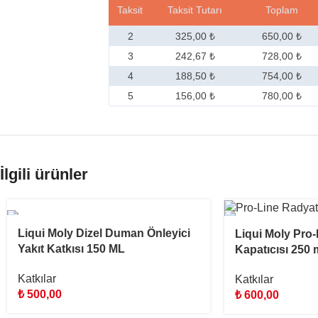
Taksit
Taksit Tutarı
Toplam
2
325,00 ₺
650,00 ₺
3
242,67 ₺
728,00 ₺
4
188,50 ₺
754,00 ₺
5
156,00 ₺
780,00 ₺
İlgili ürünler
Liqui Moly Dizel Duman Önleyici
Liqui Moly Pro
Yakıt Katkısı 150 ML
Kapatıcısı 250 
Katkılar
Katkılar
₺
500,00
₺
600,00