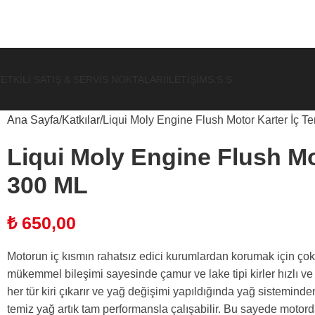
ETKILI SATIŞ & SERVIS NOKTALARI
İLETIŞIM
S.S.S.
Ana Sayfa
Katkılar
Liqui Moly Engine Flush Motor Karter İç T
Liqui Moly Engine Flush Mot
300 ML
₺
650,00
Motorun iç kısmın rahatsız edici kurumlardan korumak için çok e
mükemmel bileşimi sayesinde çamur ve lake tipi kirler hızlı v
her tür kiri çıkarır ve yağ değişimi yapıldığında yağ sistemind
temiz yağ artık tam performansla çalışabilir. Bu sayede motor