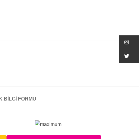
In
Tw
K BİLGİ FORMU