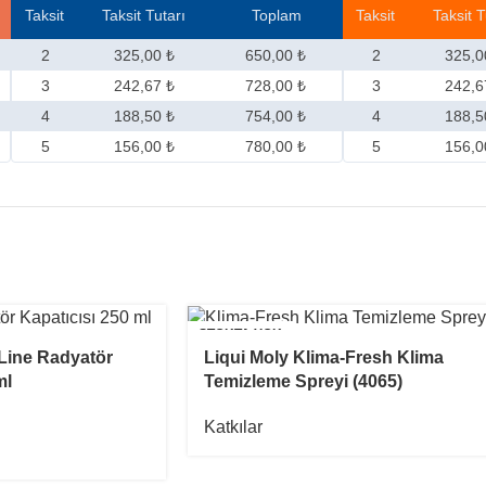
Taksit
Taksit Tutarı
Toplam
Taksit
Taksit T
2
325,00 ₺
650,00 ₺
2
325,0
3
242,67 ₺
728,00 ₺
3
242,6
4
188,50 ₺
754,00 ₺
4
188,5
5
156,00 ₺
780,00 ₺
5
156,0
STOKTA YOK
-Line Radyatör
Liqui Moly Klima-Fresh Klima
ml
Temizleme Spreyi (4065)
Katkılar