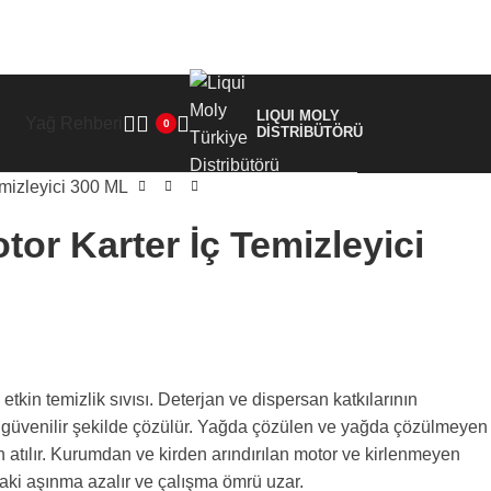
LIQUI MOLY
Yağ Rehberi
0
DİSTRİBÜTÖRÜ
emizleyici 300 ML
or Karter İç Temizleyici
tkin temizlik sıvısı. Deterjan ve dispersan katkılarının
e güvenilir şekilde çözülür. Yağda çözülen ve yağda çözülmeyen
en atılır. Kurumdan ve kirden arındırılan motor ve kirlenmeyen
daki aşınma azalır ve çalışma ömrü uzar.