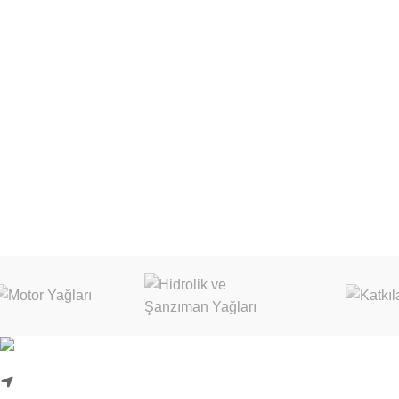
KURUMSAL
Karadenizliler Mah. Hacı İdris Sok.
Hakkımızda