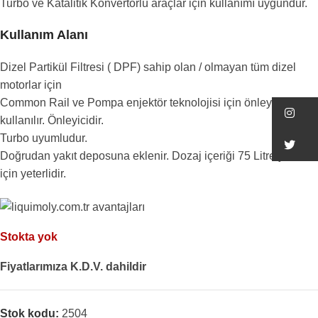
Turbo ve Katalitik Konvertörlü araçlar için kullanımı uygundur.
Kullanım Alanı
Dizel Partikül Filtresi ( DPF) sahip olan / olmayan tüm dizel
motorlar için
Common Rail ve Pompa enjektör teknolojisi için önleyici olarak
In
kullanılır. Önleyicidir.
Turbo uyumludur.
Tw
Doğrudan yakıt deposuna eklenir. Dozaj içeriği 75 Litre yakıt
için yeterlidir.
Stokta yok
Fiyatlarımıza K.D.V. dahildir
Stok kodu:
2504