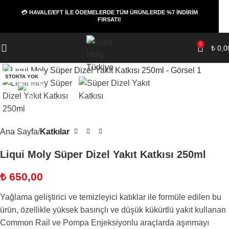
💳 HAVALE/EFT İLE ÖDEMELERDE TÜM ÜRÜNLERDE %7 İNDİRİM
FIRSATI!
0
₺
0,0
Büyüt
STOKTA YOK
Ana Sayfa
Katkılar
Liqui Moly Süper Dizel Yakıt Katkısı 250ml
₺
650,00
Yağlama geliştirici ve temizleyici katıklar ile formüle edilen bu
ürün, özellikle yüksek basınçlı ve düşük kükürtlü yakıt kullanan
Common Rail ve Pompa Enjeksiyonlu araçlarda aşınmayı