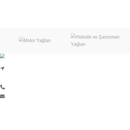
Karadenizliler Mah. Hacı İdris Sok. No:24/1
Başiskele/Kocaeli
0 (262) 999 18 33
info@liquimoly.com.tr
KURUMSAL
Hakkımızda