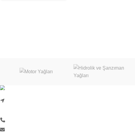
Karadenizliler Mah. Hacı İdris Sok. No:24/1
Başiskele/Kocaeli
0 (262) 999 18 33
info@liquimoly.com.tr