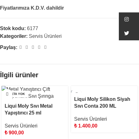
Fiyatlarımıza K.D.V. dahildir
In
Stok kodu:
6177
Tw
Kategoriler:
Servis Ürünleri
Paylaş:
İlgili ürünler
STOKTA YOK
Liqui Moly Silikon Siyah
Liqui Moly Sıvı Metal
Sıvı Conta 200 ML
Yapıştırıcı 25 ml
Servis Ürünleri
Servis Ürünleri
₺
1.400,00
₺
900,00