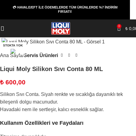
💳 HAVALE/EFT İLE ÖDEMELERDE TÜM ÜRÜNLERDE %7 İNDİRİM
FIRSATI!
0
₺
0,0
Büyüt
STOKTA YOK
Ana Sayfa
Servis Ürünleri
Liqui Moly Silikon Sıvı Conta 80 ML
₺
600,00
Silikon Sıvı Conta. Siyah renkte ve sıcaklığa dayanıklı tek
bileşenli dolgu macunudur.
Havadaki nem ile sertleşir, kalıcı esneklik sağlar.
Kullanım Özellikleri ve Faydaları