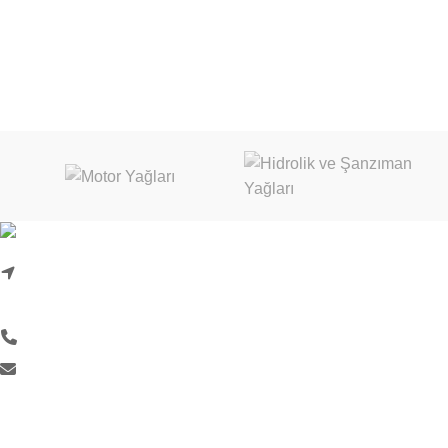
Karadenizliler Mah. Hacı İdris Sok. No:24/1
Başiskele/Kocaeli
0 (262) 999 18 33
info@liquimoly.com.tr
KURUMSAL