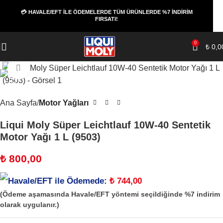
💳 HAVALE/EFT İLE ÖDEMELERDE TÜM ÜRÜNLERDE %7 İNDİRİM
FIRSATI!
0
₺
0,0
Büyüt
Ana Sayfa
Motor Yağları
Liqui Moly Süper Leichtlauf 10W-40 Sentetik
Motor Yağı 1 L (9503)
₺
800,00
Havale/EFT ile Ödemede:
₺
744,00
(Ödeme aşamasında Havale/EFT yöntemi seçildiğinde %7 indirim
olarak uygulanır.)