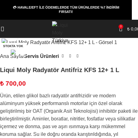
💳 HAVALE/EFT İLE ÖDEMELERDE TÜM ÜRÜNLERDE %7 İNDİRİM
FIRSATI!
0
₺
0,0
Büyüt
STOKTA YOK
Ana Sayfa
Servis Ürünleri
Liqui Moly Radyatör Antifriz KFS 12+ 1 L
₺
700,00
Ürün, etilen glikol bazlı radyatör antifrizidir ve modern
alüminyum yüksek performanslı motorlar için özel olarak
geliştirilmiş bir OAT (Organik Asit Teknolojisi) inhibitör paketi ile
birleştirilmiştir. Aminler, boratlar, nitritler, fosfatlar veya silikatlar
içermez ve donma, pas ve aşırı ısınmaya karşı mükemmel
koruma sağlar. Su ile doğru oranda karıştırıldığında, yıl