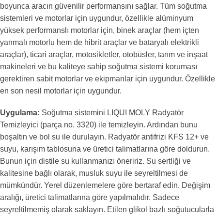
boyunca aracın güvenilir performansını sağlar. Tüm soğutma
sistemleri ve motorlar için uygundur, özellikle alüminyum
yüksek performanslı motorlar için, binek araçlar (hem içten
yanmalı motorlu hem de hibrit araçlar ve bataryalı elektrikli
araçlar), ticari araçlar, motosikletler, otobüsler, tarım ve inşaat
makineleri ve bu kaliteye sahip soğutma sistemi koruması
gerektiren sabit motorlar ve ekipmanlar için uygundur. Özellikle
en son nesil motorlar için uygundur.
Uygulama:
Soğutma sistemini LIQUI MOLY Radyatör
Temizleyici (parça no. 3320) ile temizleyin. Ardından bunu
boşaltın ve bol su ile durulayın. Radyatör antifrizi KFS 12+ ve
suyu, karışım tablosuna ve üretici talimatlarına göre doldurun.
Bunun için distile su kullanmanızı öneririz. Su sertliği ve
kalitesine bağlı olarak, musluk suyu ile seyreltilmesi de
mümkündür. Yerel düzenlemelere göre bertaraf edin. Değişim
aralığı, üretici talimatlarına göre yapılmalıdır. Sadece
seyreltilmemiş olarak saklayın. Etilen glikol bazlı soğutucularla