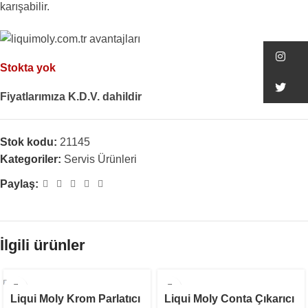
karışabilir.
In
Stokta yok
Tw
Fiyatlarımıza K.D.V. dahildir
Stok kodu:
21145
Kategoriler:
Servis Ürünleri
Paylaş:
İlgili ürünler
STOKTA YOK
Liqui Moly Krom Parlatıcı
Liqui Moly Conta Çıkarıcı