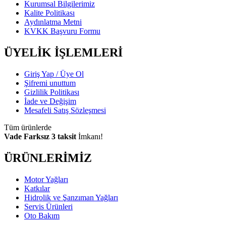
Kurumsal Bilgilerimiz
Kalite Politikası
Aydınlatma Metni
KVKK Başvuru Formu
ÜYELİK İŞLEMLERİ
Giriş Yap / Üye Ol
Şifremi unuttum
Gizlilik Politikası
İade ve Değişim
Mesafeli Satış Sözleşmesi
Tüm ürünlerde
Vade Farksız 3 taksit
İmkanı!
ÜRÜNLERİMİZ
Motor Yağları
Katkılar
Hidrolik ve Şanzıman Yağları
Servis Ürünleri
Oto Bakım