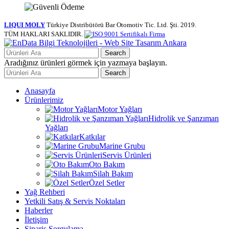
LIQUI MOLY
Türkiye Distribütörü Bar Otomotiv Tic. Ltd. Şti.
2019.
TÜM HAKLARI SAKLIDIR.
Search
Aradığınız ürünleri görmek için yazmaya başlayın.
Search
Anasayfa
Ürünlerimiz
Motor Yağları
Hidrolik ve Şanzıman
Yağları
Katkılar
Marine Grubu
Servis Ürünleri
Oto Bakım
Silah Bakım
Özel Setler
Yağ Rehberi
Yetkili Satış & Servis Noktaları
Haberler
İletişim
Sipariş Sorgulama