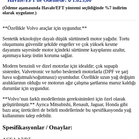
Havale/EFT ile Ödemede:
₺
1.023,00
(Ödeme aşamasında Havale/EFT yöntemi seçildiğinde %7 indirim
olarak uygulanır.)
**Özellikle Volvo araçlar için uygundur.**
Sentetik teknolojiye dayalı düşük sürtünmeli motor yağıdır. Tortu
oluşumunu güvenilir şekilde engeller ve çok yüksek kesme
dayanımı sayesinde motor içindeki sürtünme kayıplarını azaltır,
aşınmaya karşı üstün koruma sağlar.
Modern benzinli ve dizel motorlar için idealdir; çok supaplı
sistemler, Valvetronic ve turbo beslemeli motorlarla (DPF ve şarj
hava soğutmalı/soğutmasız) uyumludur. Özellikle uzun yağ değişim
aralıklarının olduğu ve motorun ağır çalışma şartlarına maruz kaldığı
durumlar için uygundur.
**Volvo’nun farklı modellerinin gereksinimleri için özel olarak
geliştirilmiştir.** Ayrıca Mitsubishi, Renault, Jaguar, Honda gibi
bazı araç üreticileri de belirli modellerinde bu spesifikasyonda yağ
kullanımını talep edebilir.
Spesifikasyonlar / Onaylar: