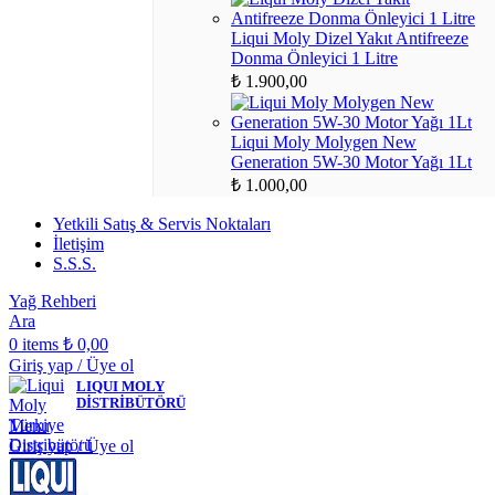
Liqui Moly Dizel Yakıt Antifreeze
Donma Önleyici 1 Litre
₺
1.900,00
Liqui Moly Molygen New
Generation 5W-30 Motor Yağı 1Lt
₺
1.000,00
Yetkili Satış & Servis Noktaları
İletişim
S.S.S.
Yağ Rehberi
Ara
0
items
₺
0,00
Giriş yap / Üye ol
LIQUI MOLY
DİSTRİBÜTÖRÜ
Menu
Giriş yap / Üye ol