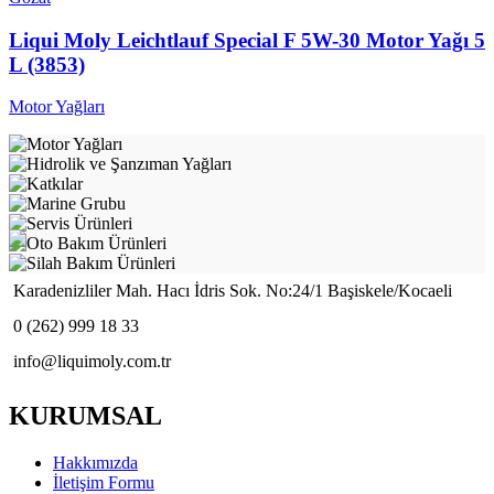
Liqui Moly Leichtlauf Special F 5W-30 Motor Yağı 5
L (3853)
Motor Yağları
Karadenizliler Mah. Hacı İdris Sok. No:24/1 Başiskele/Kocaeli
0 (262) 999 18 33
info@liquimoly.com.tr
KURUMSAL
Hakkımızda
İletişim Formu