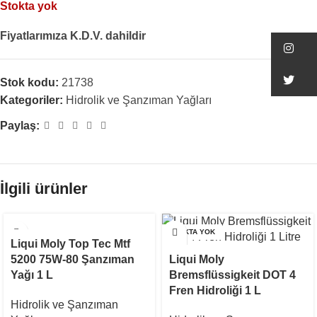
Stokta yok
Fiyatlarımıza K.D.V. dahildir
In
Tw
Stok kodu:
21738
Kategoriler:
Hidrolik ve Şanzıman Yağları
Paylaş:
İlgili ürünler
STOKTA YOK
STOKTA YOK
Liqui Moly Top Tec Mtf
5200 75W-80 Şanzıman
Liqui Moly
Yağı 1 L
Bremsflüssigkeit DOT 4
Fren Hidroliği 1 L
Hidrolik ve Şanzıman