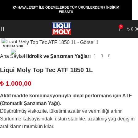
💳 HAVALE/EFT İLE ÖDEMELERDE TÜM ÜRÜNLERDE %7 İNDİRİM
FIRSATI!
0
₺
0,0
Büyüt
STOKTA YOK
Ana Sayfa
Hidrolik ve Şanzıman Yağları
Liqui Moly Top Tec ATF 1850 1L
₺
1.000,00
Aktif madde kombinasyonuyla ideal performans için ATF
(Otomatik Şanzıman Yağı).
Düşürülmüş viskozite, tüketimi azaltır ve verimliliği artırır.
Sürtünme katsayısındaki üstün stabilite, uzatılmış yağ değişim
aralıklarını mümkün kılar.