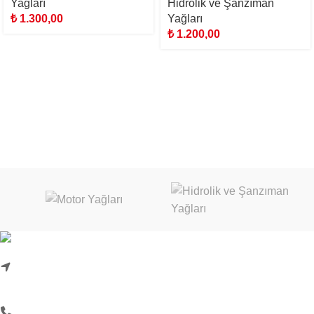
Yağları
Hidrolik ve Şanzıman
₺
1.300,00
Yağları
₺
1.200,00
Karadenizliler Mah. Hacı İdris Sok. No:24/1
Başiskele/Kocaeli
0 (262) 999 18 33